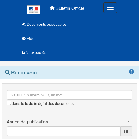
Menu principal
Bulletin Officiel
Toggle navigatio
Documents opposables
Aide
Nouveautés
Navigation
Menu
Recherche
contextuel
et
outils
annexes
dans le texte intégral des documents