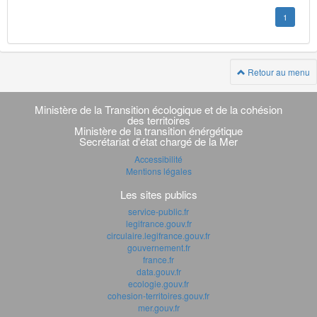
1
Retour au menu
Navigation
transverse
Ministère de la Transition écologique et de la cohésion
des territoires
Ministère de la transition énérgétique
Secrétariat d'état chargé de la Mer
Accessibilité
Mentions légales
Les sites publics
service-public.fr
legifrance.gouv.fr
circulaire.legifrance.gouv.fr
gouvernement.fr
france.fr
data.gouv.fr
ecologie.gouv.fr
cohesion-territoires.gouv.fr
mer.gouv.fr