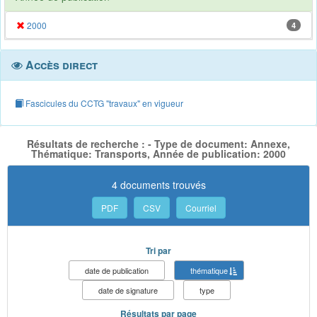
2000
4
Accès direct
Fascicules du CCTG "travaux" en vigueur
Résultats de recherche : - Type de document: Annexe,
Thématique: Transports, Année de publication: 2000
4 documents trouvés
PDF
CSV
Courriel
Tri par
date de publication
thématique
date de signature
type
Résultats par page