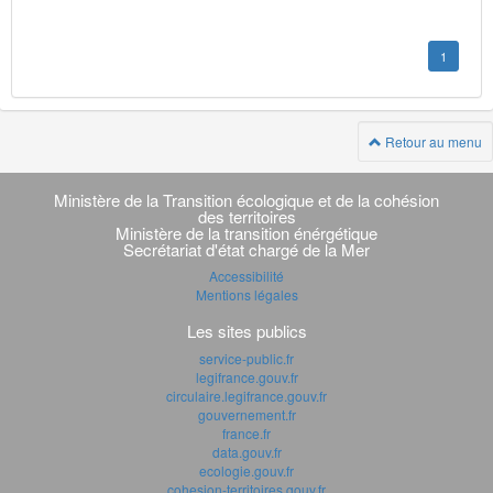
1
Retour au menu
Navigation
transverse
Ministère de la Transition écologique et de la cohésion
des territoires
Ministère de la transition énérgétique
Secrétariat d'état chargé de la Mer
Accessibilité
Mentions légales
Les sites publics
service-public.fr
legifrance.gouv.fr
circulaire.legifrance.gouv.fr
gouvernement.fr
france.fr
data.gouv.fr
ecologie.gouv.fr
cohesion-territoires.gouv.fr