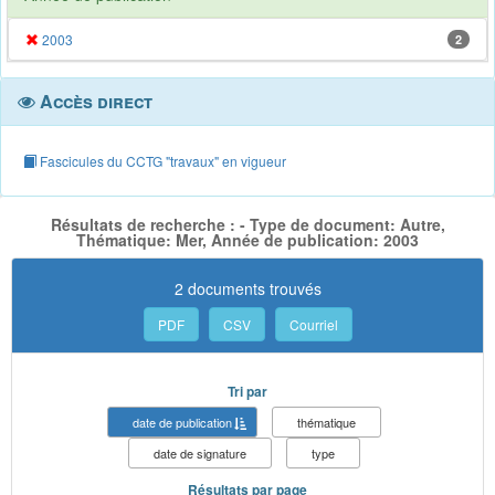
2003
2
Accès direct
Fascicules du CCTG "travaux" en vigueur
Résultats de recherche : - Type de document: Autre,
Thématique: Mer, Année de publication: 2003
2 documents trouvés
PDF
CSV
Courriel
Tri par
date de publication
thématique
date de signature
type
Résultats par page