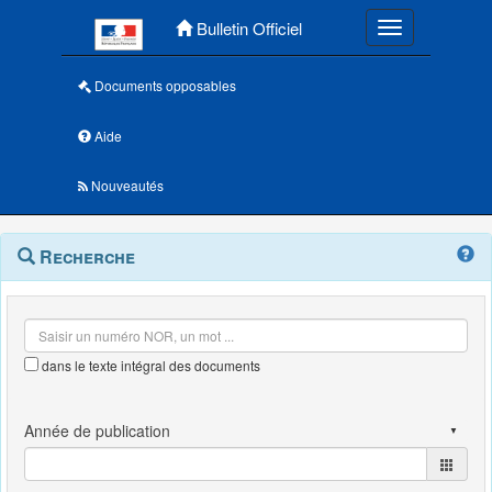
Menu principal
Bulletin Officiel
Toggle navigatio
Documents opposables
Aide
Nouveautés
Navigation
Menu
Recherche
contextuel
et
outils
annexes
dans le texte intégral des documents