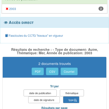
2003
2
Accès direct
Fascicules du CCTG "travaux" en vigueur
Résultats de recherche : - Type de document: Autre,
Thématique: Mer, Année de publication: 2003
2 documents trouvés
PDF
CSV
Courriel
Tri par
date de publication
thématique
date de signature
type
Résultats par page