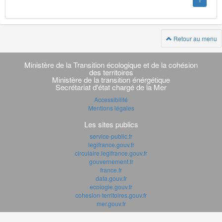
1
Retour au menu
Navigation
transverse
Ministère de la Transition écologique et de la cohésion
des territoires
Ministère de la transition énérgétique
Secrétariat d'état chargé de la Mer
Accessibilité
Mentions légales
Les sites publics
service-public.fr
legifrance.gouv.fr
circulaire.legifrance.gouv.fr
gouvernement.fr
france.fr
data.gouv.fr
ecologie.gouv.fr
cohesion-territoires.gouv.fr
mer.gouv.fr