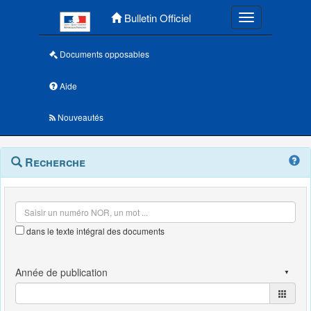
Menu principal
Bulletin Officiel
Toggle navigatio
Documents opposables
Aide
Nouveautés
Navigation
Menu
Recherche
contextuel
et
outils
annexes
dans le texte intégral des documents