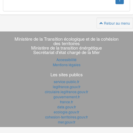
1
Retour au menu
Navigation
transverse
Ministère de la Transition écologique et de la cohésion
des territoires
Ministère de la transition énérgétique
Secrétariat d'état chargé de la Mer
Accessibilité
Mentions légales
Les sites publics
service-public.fr
legifrance.gouv.fr
circulaire.legifrance.gouv.fr
gouvernement.fr
france.fr
data.gouv.fr
ecologie.gouv.fr
cohesion-territoires.gouv.fr
mer.gouv.fr