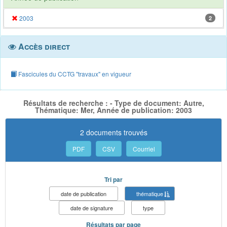
2003
2
Accès direct
Fascicules du CCTG "travaux" en vigueur
Résultats de recherche : - Type de document: Autre,
Thématique: Mer, Année de publication: 2003
2 documents trouvés
PDF
CSV
Courriel
Tri par
date de publication
thématique
date de signature
type
Résultats par page