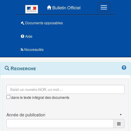
Menu principal
Bulletin Officiel
Toggle navigatio
Documents opposables
Aide
Nouveautés
Navigation
Menu
Recherche
contextuel
et
outils
annexes
dans le texte intégral des documents