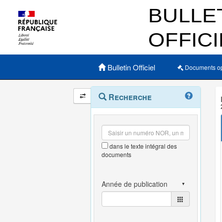
Menu principal
Bulletin Officiel
Documents o
Navigation
Menu
Recherche
contextuel
et
outils
annexes
dans le texte intégral des
documents