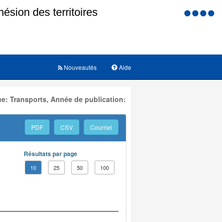
Menu
d'accessi
Nouveautés
Aide
e: Transports, Année de publication:
PDF
CSV
Courriel
Résultats par page
10
25
50
100