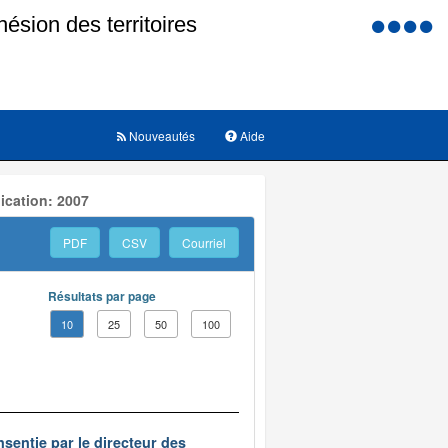
Menu
d'accessi
Nouveautés
Aide
ication: 2007
PDF
CSV
Courriel
Résultats par page
10
25
50
100
nsentie par le directeur des