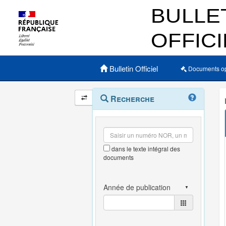
Menu principal
Bulletin Officiel
Documents o
Navigation
Menu
Recherche
contextuel
et
outils
annexes
dans le texte intégral des
documents