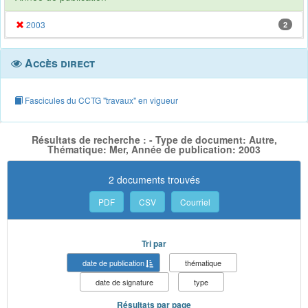
2003
2
Accès direct
Fascicules du CCTG "travaux" en vigueur
Résultats de recherche : - Type de document: Autre,
Thématique: Mer, Année de publication: 2003
2 documents trouvés
PDF
CSV
Courriel
Tri par
date de publication
thématique
date de signature
type
Résultats par page