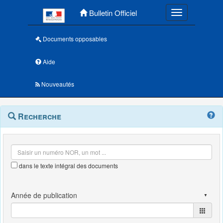
Menu principal
Bulletin Officiel
Toggle navigatio
Documents opposables
Aide
Nouveautés
Navigation
Menu
Recherche
contextuel
et
outils
annexes
dans le texte intégral des documents