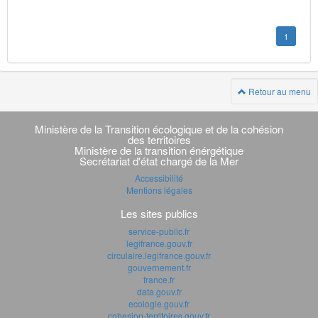
1
Retour au menu
Navigation
transverse
Ministère de la Transition écologique et de la cohésion
des territoires
Ministère de la transition énérgétique
Secrétariat d'état chargé de la Mer
Accessibilité
Mentions légales
Les sites publics
service-public.fr
legifrance.gouv.fr
circulaire.legifrance.gouv.fr
gouvernement.fr
france.fr
data.gouv.fr
ecologie.gouv.fr
cohesion-territoires.gouv.fr