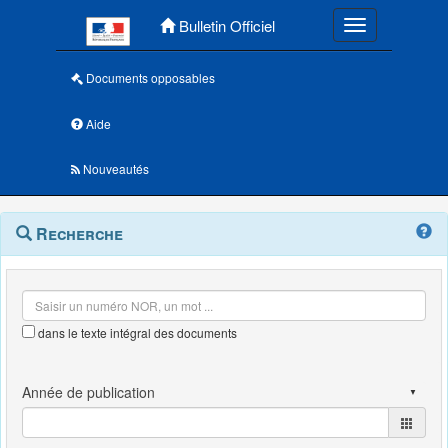
Menu principal
Bulletin Officiel
Toggle navigatio
Documents opposables
Aide
Nouveautés
Navigation
Menu
Recherche
contextuel
et
outils
annexes
dans le texte intégral des documents