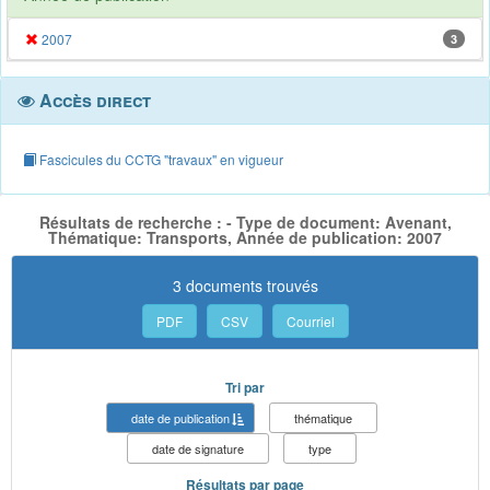
2007
3
Accès direct
Fascicules du CCTG "travaux" en vigueur
Résultats de recherche : - Type de document: Avenant,
Thématique: Transports, Année de publication: 2007
3 documents trouvés
PDF
CSV
Courriel
Tri par
date de publication
thématique
date de signature
type
Résultats par page