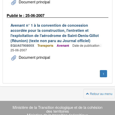
Document principal
Publié le : 25-06-2007
Avenant n° 1 à la convention de concession
accordée pour la construction, l'entretien et
l'exploitation de l'aérodrome de Saint-Denis-Gillot
(Réunion) (texte non paru au Journal officiel)
EQUA0790800X
Transports
Avenant
Date de publication :
25-06-2007
Document principal
1
Retour au menu
Navigation
transverse
Ministère de la Transition écologique et de la cohésion
des territoires
Ministère de la transition énérgétique