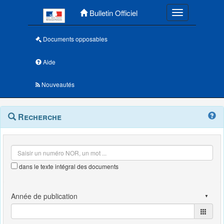
Menu principal
Bulletin Officiel
Toggle navigatio
Documents opposables
Aide
Nouveautés
Navigation
Menu
Recherche
contextuel
et
outils
annexes
dans le texte intégral des documents