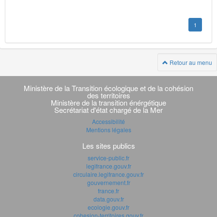
1
Retour au menu
Navigation
transverse
Ministère de la Transition écologique et de la cohésion
des territoires
Ministère de la transition énérgétique
Secrétariat d'état chargé de la Mer
Accessibilité
Mentions légales
Les sites publics
service-public.fr
legifrance.gouv.fr
circulaire.legifrance.gouv.fr
gouvernement.fr
france.fr
data.gouv.fr
ecologie.gouv.fr
cohesion-territoires.gouv.fr