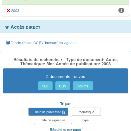
2003
2
Accès direct
Fascicules du CCTG "travaux" en vigueur
Résultats de recherche : - Type de document: Autre,
Thématique: Mer, Année de publication: 2003
2 documents trouvés
PDF
CSV
Courriel
Tri par
date de publication
thématique
date de signature
type
Résultats par page