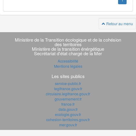
1
Retour au menu
Navigation
transverse
Ministère de la Transition écologique et de la cohésion
des territoires
Ministère de la transition énérgétique
Secrétariat d'état chargé de la Mer
Accessibilité
Mentions légales
Les sites publics
service-public.fr
legifrance.gouv.fr
circulaire.legifrance.gouv.fr
gouvernement.fr
france.fr
data.gouv.fr
ecologie.gouv.fr
cohesion-territoires.gouv.fr
mer.gouv.fr