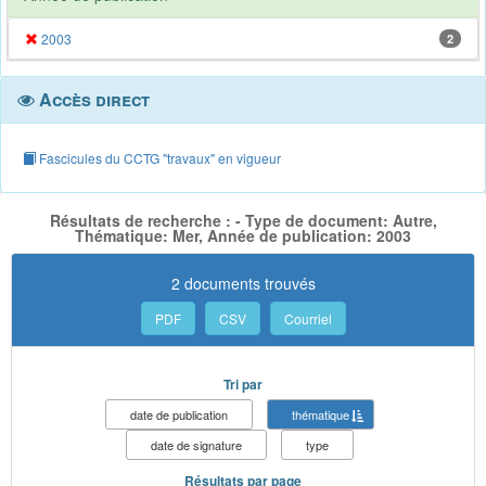
2003
2
Accès direct
Fascicules du CCTG "travaux" en vigueur
Résultats de recherche : - Type de document: Autre,
Thématique: Mer, Année de publication: 2003
2 documents trouvés
PDF
CSV
Courriel
Tri par
date de publication
thématique
date de signature
type
Résultats par page