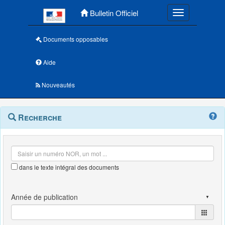
Menu principal
Bulletin Officiel
Toggle navigatio
Documents opposables
Aide
Nouveautés
Navigation
Menu
Recherche
contextuel
et
outils
annexes
dans le texte intégral des documents