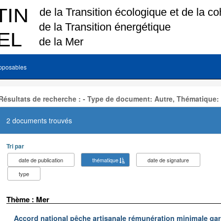
pposables
Résultats de recherche : - Type de document: Autre, Thématique:
2 documents trouvés
Tri par
date de publication
thématique
date de signature
type
Thème : Mer
Accord national pêche artisanale rémunération minimale ga