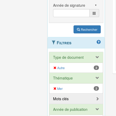
Rechercher
Filtres
Type de document
Autre
2
Thématique
Mer
2
Mots clés
Année de publication