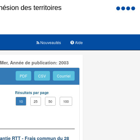
Menu
d'accessi
Nouveautés
Aide
 Mer, Année de publication: 2003
PDF
CSV
Courriel
Résultats par page
10
25
50
100
rantie RTT - Frais commun du 28