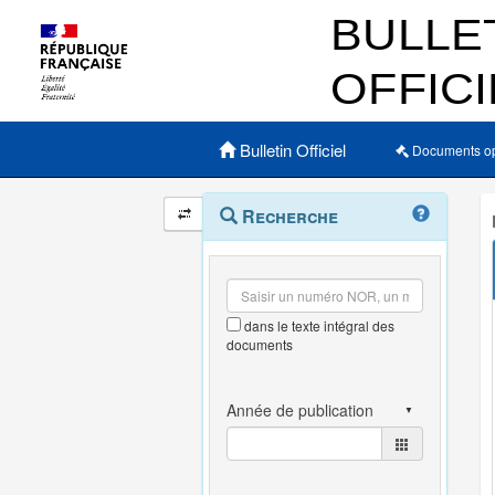
Menu principal
Bulletin Officiel
Documents o
Navigation
Menu
Recherche
contextuel
et
outils
annexes
dans le texte intégral des
documents