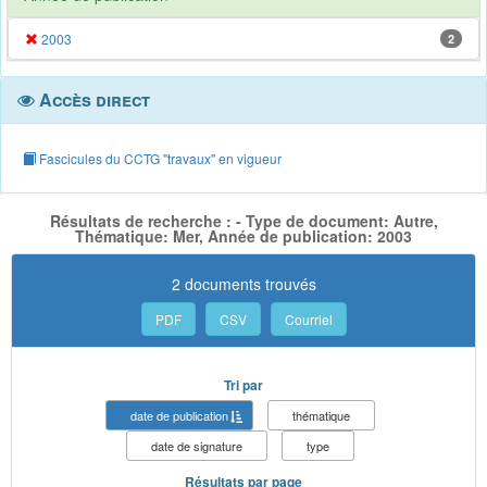
2003
2
Accès direct
Fascicules du CCTG "travaux" en vigueur
Résultats de recherche : - Type de document: Autre,
Thématique: Mer, Année de publication: 2003
2 documents trouvés
PDF
CSV
Courriel
Tri par
date de publication
thématique
date de signature
type
Résultats par page