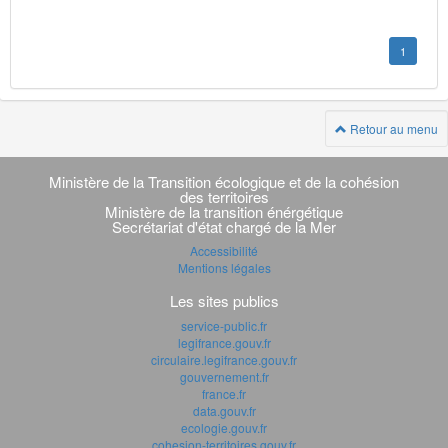
1
Retour au menu
Navigation
transverse
Ministère de la Transition écologique et de la cohésion
des territoires
Ministère de la transition énérgétique
Secrétariat d'état chargé de la Mer
Accessibilité
Mentions légales
Les sites publics
service-public.fr
legifrance.gouv.fr
circulaire.legifrance.gouv.fr
gouvernement.fr
france.fr
data.gouv.fr
ecologie.gouv.fr
cohesion-territoires.gouv.fr