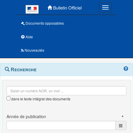
Menu principal
Bulletin Officiel
Toggle navigatio
Documents opposables
Aide
Nouveautés
Navigation
Menu
Recherche
contextuel
et
outils
annexes
dans le texte intégral des documents