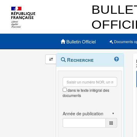
Menu principal
Bulletin Officiel
Documents o
Navigation
Menu
Recherche
contextuel
et
outils
annexes
dans le texte intégral des
documents