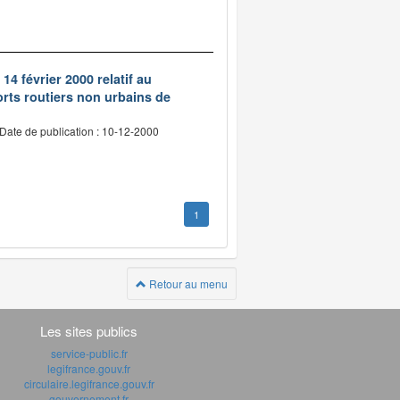
14 février 2000 relatif au
rts routiers non urbains de
Date de publication : 10-12-2000
1
Retour au menu
Les sites publics
service-public.fr
legifrance.gouv.fr
circulaire.legifrance.gouv.fr
gouvernement.fr