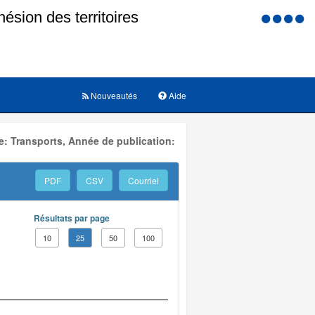
Menu
d'accessi
Nouveautés
Aide
: Transports, Année de publication:
PDF
CSV
Courriel
Résultats par page
10
25
50
100