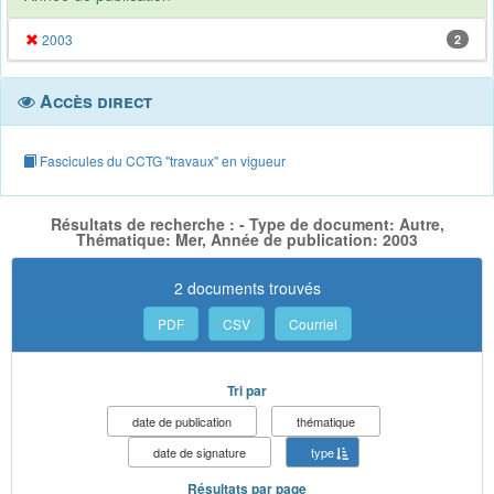
2003
2
Accès direct
Fascicules du CCTG "travaux" en vigueur
Résultats de recherche : - Type de document: Autre,
Thématique: Mer, Année de publication: 2003
2 documents trouvés
PDF
CSV
Courriel
Tri par
date de publication
thématique
date de signature
type
Résultats par page