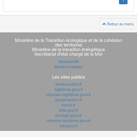
1
Retour au menu
Navigation
transverse
Ministère de la Transition écologique et de la cohésion
des territoires
Ministère de la transition énérgétique
Secrétariat d'état chargé de la Mer
Accessibilité
Mentions légales
Les sites publics
service-public.fr
legifrance.gouv.fr
circulaire.legifrance.gouv.fr
gouvernement.fr
france.fr
data.gouv.fr
ecologie.gouv.fr
cohesion-territoires.gouv.fr
mer.gouv.fr