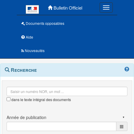
Menu principal
Bulletin Officiel
Toggle navigatio
Documents opposables
Aide
Nouveautés
Navigation
Menu
Recherche
contextuel
et
outils
annexes
dans le texte intégral des documents