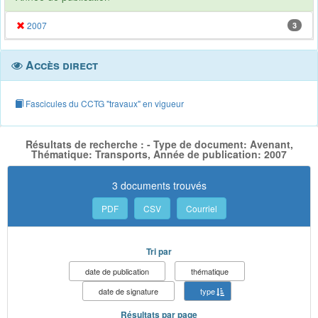
2007
3
Accès direct
Fascicules du CCTG "travaux" en vigueur
Résultats de recherche : - Type de document: Avenant,
Thématique: Transports, Année de publication: 2007
3 documents trouvés
PDF
CSV
Courriel
Tri par
date de publication
thématique
date de signature
type
Résultats par page