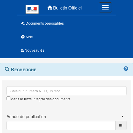
Menu principal
Bulletin Officiel
Toggle navigatio
Documents opposables
Aide
Nouveautés
Navigation
Menu
Recherche
contextuel
et
outils
annexes
dans le texte intégral des documents