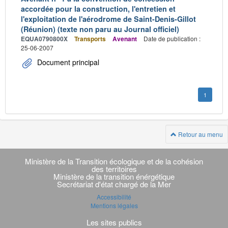
accordée pour la construction, l'entretien et
l'exploitation de l'aérodrome de Saint-Denis-Gillot
(Réunion) (texte non paru au Journal officiel)
EQUA0790800X
Transports
Avenant
Date de publication :
25-06-2007
Document principal
1
Retour au menu
Navigation
transverse
Ministère de la Transition écologique et de la cohésion
des territoires
Ministère de la transition énérgétique
Secrétariat d'état chargé de la Mer
Accessibilité
Mentions légales
Les sites publics