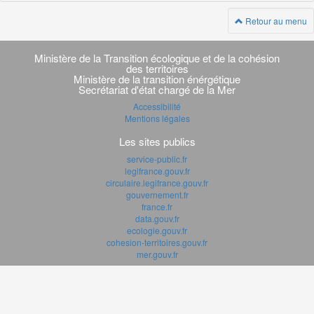
Retour au menu
Navigation
transverse
Ministère de la Transition écologique et de la cohésion
des territoires
Ministère de la transition énérgétique
Secrétariat d'état chargé de la Mer
Accessibilité
Mentions légales
Les sites publics
service-public.fr
legifrance.gouv.fr
circulaire.legifrance.gouv.fr
gouvernement.fr
france.fr
data.gouv.fr
ecologie.gouv.fr
cohesion-territoires.gouv.fr
mer.gouv.fr