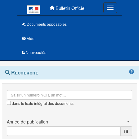
Menu principal
Bulletin Officiel
Toggle navigatio
Documents opposables
Aide
Nouveautés
Navigation
Menu
Recherche
contextuel
et
outils
annexes
dans le texte intégral des documents