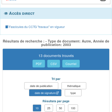
Accès direct
Fascicules du CCTG "travaux" en vigueur
Résultats de recherche : - Type de document: Autre, Année de
publication: 2003
13 documents trouvés
PDF
CSV
Courriel
Tri par
date de publication
thématique
date de signature
type
Résultats par page
10
25
50
100