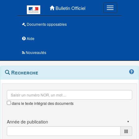
Menu principal
Bulletin Officiel
Toggle navigatio
Documents opposables
Aide
Nouveautés
Navigation
Menu
Recherche
contextuel
et
outils
annexes
dans le texte intégral des documents