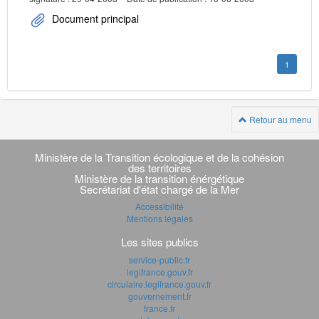
Document principal
1
Retour au menu
Navigation
transverse
Ministère de la Transition écologique et de la cohésion
des territoires
Ministère de la transition énérgétique
Secrétariat d'état chargé de la Mer
Accessibilité
Mentions légales
Les sites publics
service-public.fr
legifrance.gouv.fr
circulaire.legifrance.gouv.fr
gouvernement.fr
france.fr