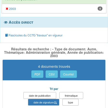
2003
4
Accès direct
Fascicules du CCTG "travaux" en vigueur
Résultats de recherche : - Type de document: Autre,
Thématique: Administration générale, Année de publication:
2003
4 documents trouvés
PDF
CSV
Courriel
Tri par
date de publication
thématique
date de signature
type