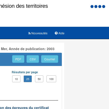
Menu
d'accessi
Nouveautés
Aide
 Mer, Année de publication: 2003
PDF
CSV
Courriel
Résultats par page
10
25
50
100
on des épreuves du certificat