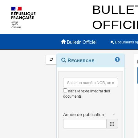
Menu principal
Bulletin Officiel
Documents o
Navigation
Menu
Recherche
contextuel
et
outils
annexes
dans le texte intégral des
documents