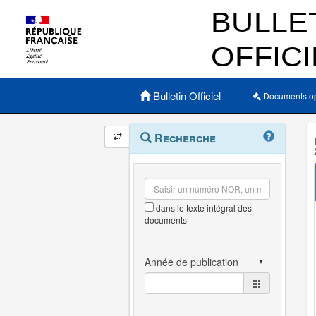
Menu principal
Bulletin Officiel
Documents o
Navigation
Menu
Recherche
contextuel
et
outils
annexes
dans le texte intégral des
documents