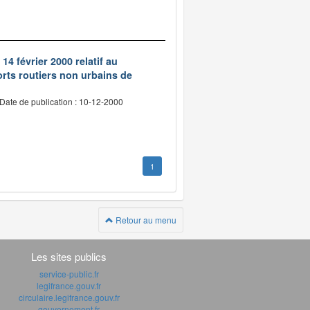
14 février 2000 relatif au
rts routiers non urbains de
Date de publication : 10-12-2000
1
Retour au menu
Les sites publics
service-public.fr
legifrance.gouv.fr
circulaire.legifrance.gouv.fr
gouvernement.fr