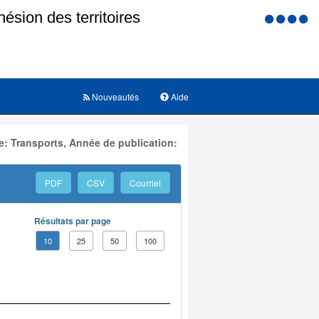
Menu
d'accessi
Nouveautés
Aide
: Transports, Année de publication:
PDF
CSV
Courriel
Résultats par page
10
25
50
100