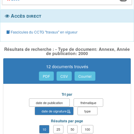
Accès direct
Fascicules du CCTG "travaux" en vigueur
Résultats de recherche : - Type de document: Annexe, Année
de publication: 2000
12 documents trouvés
PDF
CSV
Courriel
Tri par
date de publication
thématique
date de signature
type
Résultats par page
10
25
50
100