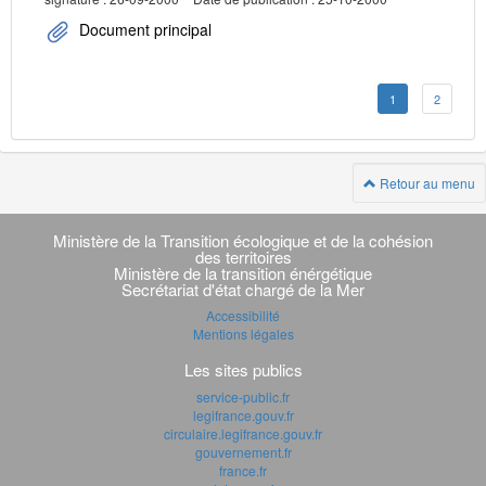
Document principal
1
2
Retour au menu
Navigation
transverse
Ministère de la Transition écologique et de la cohésion
des territoires
Ministère de la transition énérgétique
Secrétariat d'état chargé de la Mer
Accessibilité
Mentions légales
Les sites publics
service-public.fr
legifrance.gouv.fr
circulaire.legifrance.gouv.fr
gouvernement.fr
france.fr