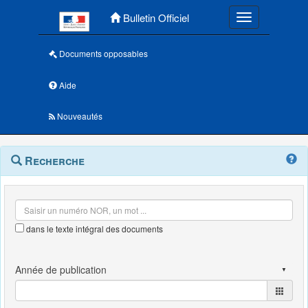
Menu principal
Bulletin Officiel
Toggle navigatio
Documents opposables
Aide
Nouveautés
Navigation
Menu
Recherche
contextuel
et
outils
annexes
dans le texte intégral des documents