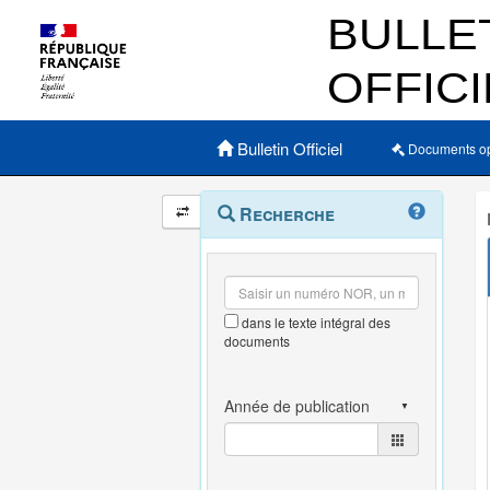
Menu principal
Bulletin Officiel
Documents o
Navigation
Menu
Recherche
contextuel
et
outils
annexes
dans le texte intégral des
documents