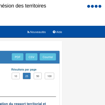
Menu
d'accessi
Nouveautés
Aide
PDF
CSV
Courriel
Résultats par page
10
25
50
100
ion du ressort territorial et