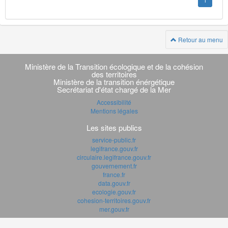
1
Retour au menu
Navigation
transverse
Ministère de la Transition écologique et de la cohésion
des territoires
Ministère de la transition énérgétique
Secrétariat d'état chargé de la Mer
Accessibilité
Mentions légales
Les sites publics
service-public.fr
legifrance.gouv.fr
circulaire.legifrance.gouv.fr
gouvernement.fr
france.fr
data.gouv.fr
ecologie.gouv.fr
cohesion-territoires.gouv.fr
mer.gouv.fr