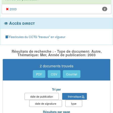
2003
2
Accès direct
Fascicules du CCTG "travaux" en vigueur
Résultats de recherche : - Type de document: Autre,
Thématique: Mer, Année de publication: 2003
2 documents trouvés
PDF
CSV
Courriel
Tri par
date de publication
thématique
date de signature
type
Résultats par page