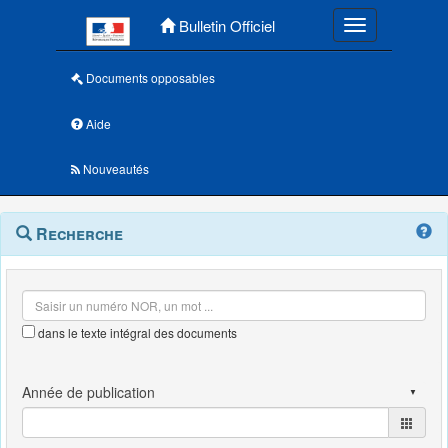
Menu principal
Bulletin Officiel
Toggle navigatio
Documents opposables
Aide
Nouveautés
Navigation
Menu
Recherche
contextuel
et
outils
annexes
dans le texte intégral des documents