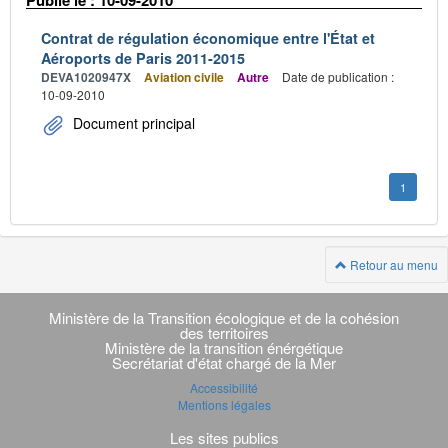
Contrat de régulation économique entre l'État et
Aéroports de Paris 2011-2015
DEVA1020947X
Aviation civile
Autre
Date de publication :
10-09-2010
Document principal
1
Retour au menu
Navigation
transverse
Ministère de la Transition écologique et de la cohésion
des territoires
Ministère de la transition énérgétique
Secrétariat d'état chargé de la Mer
Accessibilité
Mentions légales
Les sites publics