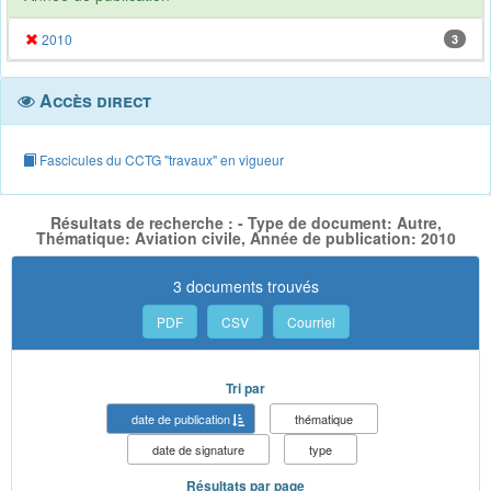
2010
3
Accès direct
Fascicules du CCTG "travaux" en vigueur
Résultats de recherche : - Type de document: Autre,
Thématique: Aviation civile, Année de publication: 2010
3 documents trouvés
PDF
CSV
Courriel
Tri par
date de publication
thématique
date de signature
type
Résultats par page