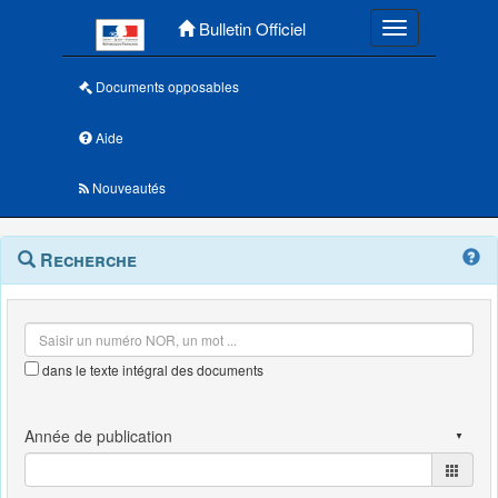
Menu principal
Bulletin Officiel
Toggle navigatio
Documents opposables
Aide
Nouveautés
Navigation
Menu
Recherche
contextuel
et
outils
annexes
dans le texte intégral des documents