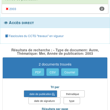
2003
2
Accès direct
Fascicules du CCTG "travaux" en vigueur
Résultats de recherche : - Type de document: Autre,
Thématique: Mer, Année de publication: 2003
2 documents trouvés
PDF
CSV
Courriel
Tri par
date de publication
thématique
date de signature
type
Résultats par page