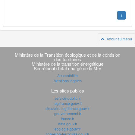
1
Retour au menu
Navigation
transverse
Ministère de la Transition écologique et de la cohésion
des territoires
Ministère de la transition énérgétique
Secrétariat d'état chargé de la Mer
Accessibilité
Mentions légales
Les sites publics
service-public.fr
legifrance.gouv.fr
circulaire.legifrance.gouv.fr
gouvernement.fr
france.fr
data.gouv.fr
ecologie.gouv.fr
cohesion-territoires.gouv.fr