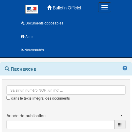
Menu principal
Bulletin Officiel
Toggle navigatio
Documents opposables
Aide
Nouveautés
Navigation
Menu
Recherche
contextuel
et
outils
annexes
dans le texte intégral des documents