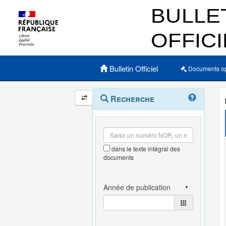
Menu principal
Bulletin Officiel
Documents o
Navigation
Menu
Recherche
contextuel
et
outils
annexes
dans le texte intégral des
documents