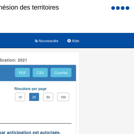
Menu
d'accessi
Nouveautés
Aide
ication: 2021
PDF
CSV
Courriel
Résultats par page
10
25
50
100
par anticipation est autorisée.