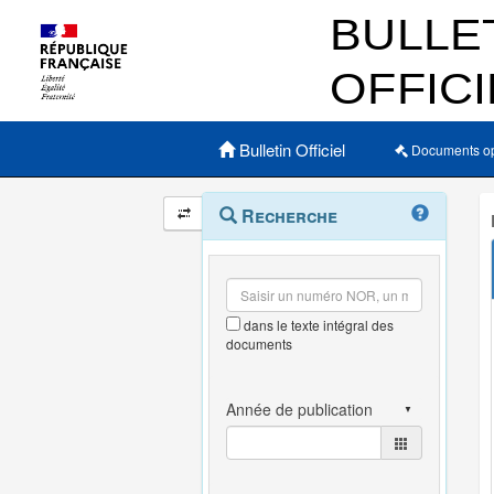
Menu principal
Bulletin Officiel
Documents o
Navigation
Menu
Recherche
contextuel
et
outils
annexes
dans le texte intégral des
documents