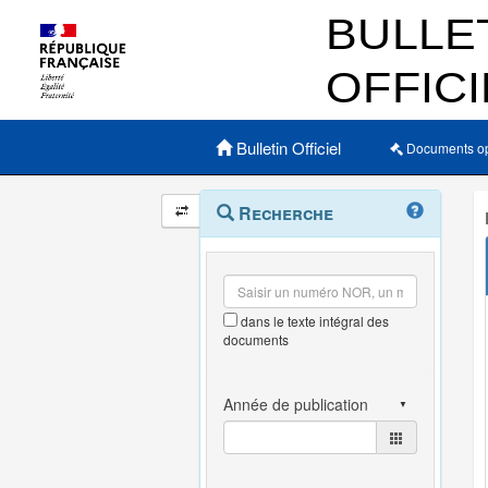
Menu principal
Bulletin Officiel
Documents o
Navigation
Menu
Recherche
contextuel
et
outils
annexes
dans le texte intégral des
documents