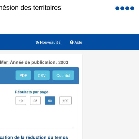
Menu
d'accessi
Nouveautés
Aide
 Mer, Année de publication: 2003
PDF
CSV
Courriel
Résultats par page
10
25
50
100
ication de la réduction du temps