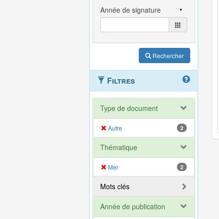
Rechercher
Filtres
Type de document
Autre
2
Thématique
Mer
2
Mots clés
Année de publication