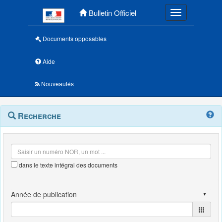
Menu principal
Bulletin Officiel
Toggle navigatio
Documents opposables
Aide
Nouveautés
Navigation
Menu
Recherche
contextuel
et
outils
annexes
dans le texte intégral des documents