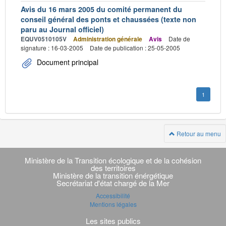
Avis du 16 mars 2005 du comité permanent du
conseil général des ponts et chaussées (texte non
paru au Journal officiel)
EQUV0510105V
Administration générale
Avis
Date de
signature : 16-03-2005
Date de publication : 25-05-2005
Document principal
1
Retour au menu
Navigation
transverse
Ministère de la Transition écologique et de la cohésion
des territoires
Ministère de la transition énérgétique
Secrétariat d'état chargé de la Mer
Accessibilité
Mentions légales
Les sites publics