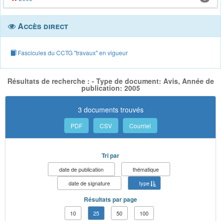
Accès direct
Fascicules du CCTG "travaux" en vigueur
Résultats de recherche : - Type de document: Avis, Année de
publication: 2005
3 documents trouvés
PDF
CSV
Courriel
Tri par
date de publication
thématique
date de signature
type
Résultats par page
10
25
50
100