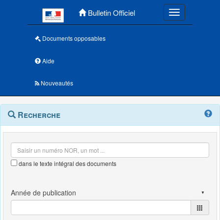
Menu principal
Bulletin Officiel
Toggle navigatio
Documents opposables
Aide
Nouveautés
Navigation
Menu
Recherche
contextuel
et
outils
annexes
dans le texte intégral des documents