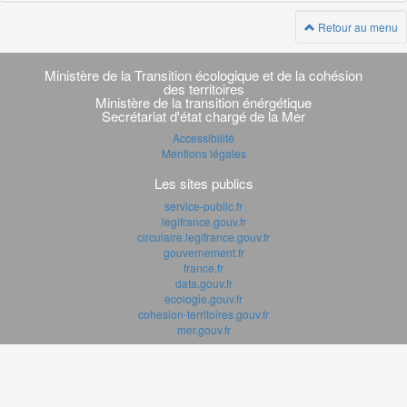
Retour au menu
Navigation
transverse
Ministère de la Transition écologique et de la cohésion
des territoires
Ministère de la transition énérgétique
Secrétariat d'état chargé de la Mer
Accessibilité
Mentions légales
Les sites publics
service-public.fr
legifrance.gouv.fr
circulaire.legifrance.gouv.fr
gouvernement.fr
france.fr
data.gouv.fr
ecologie.gouv.fr
cohesion-territoires.gouv.fr
mer.gouv.fr