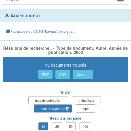
Accès direct
Fascicules du CCTG "travaux" en vigueur
Résultats de recherche : - Type de document: Autre, Année de
publication: 2003
13 documents trouvés
PDF
CSV
Courriel
Tri par
date de publication
thématique
date de signature
type
Résultats par page
10
25
50
100