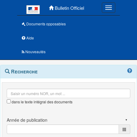
Menu principal
Bulletin Officiel
Toggle navigatio
Documents opposables
Aide
Nouveautés
Navigation
Menu
Recherche
contextuel
et
outils
annexes
dans le texte intégral des documents