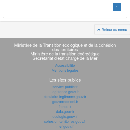
1
Retour au menu
Navigation
transverse
Ministère de la Transition écologique et de la cohésion
des territoires
Ministère de la transition énérgétique
Secrétariat d'état chargé de la Mer
Accessibilité
Mentions légales
Les sites publics
service-public.fr
legifrance.gouv.fr
circulaire.legifrance.gouv.fr
gouvernement.fr
france.fr
data.gouv.fr
ecologie.gouv.fr
cohesion-territoires.gouv.fr
mer.gouv.fr