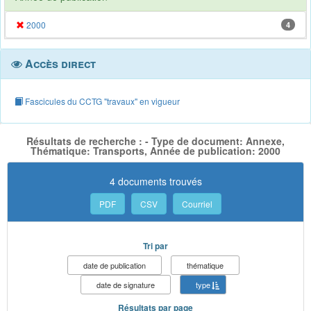
2000
4
Accès direct
Fascicules du CCTG "travaux" en vigueur
Résultats de recherche : - Type de document: Annexe,
Thématique: Transports, Année de publication: 2000
4 documents trouvés
PDF
CSV
Courriel
Tri par
date de publication
thématique
date de signature
type
Résultats par page