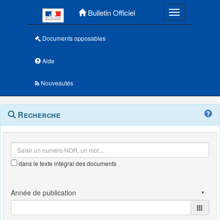
Menu principal
Bulletin Officiel
Toggle navigatio
Documents opposables
Aide
Nouveautés
Navigation
Menu
Recherche
contextuel
et
outils
annexes
dans le texte intégral des documents