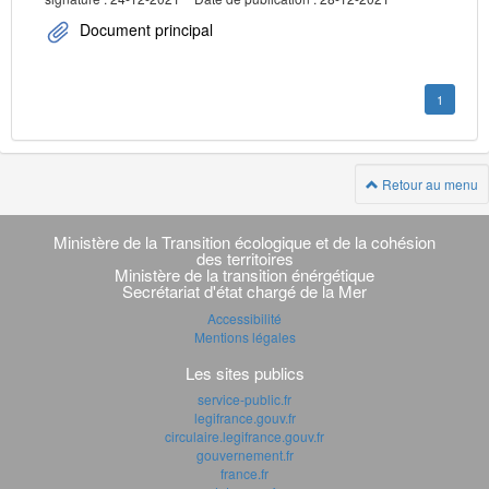
Document principal
1
Retour au menu
Navigation
transverse
Ministère de la Transition écologique et de la cohésion
des territoires
Ministère de la transition énérgétique
Secrétariat d'état chargé de la Mer
Accessibilité
Mentions légales
Les sites publics
service-public.fr
legifrance.gouv.fr
circulaire.legifrance.gouv.fr
gouvernement.fr
france.fr