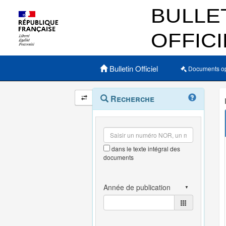
Menu principal
Bulletin Officiel
Documents o
Navigation
Menu
Recherche
contextuel
et
outils
annexes
dans le texte intégral des
documents