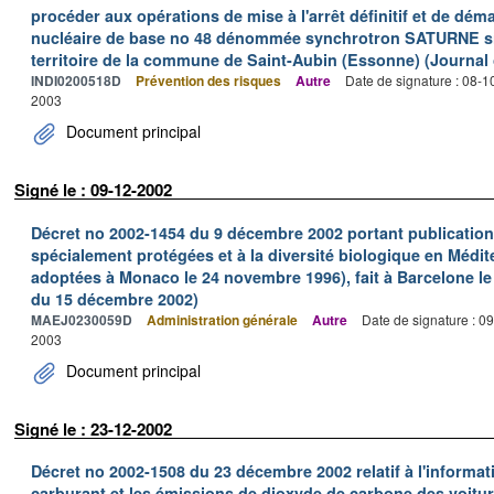
procéder aux opérations de mise à l'arrêt définitif et de déma
nucléaire de base no 48 dénommée synchrotron SATURNE situ
territoire de la commune de Saint-Aubin (Essonne) (Journal o
INDI0200518D
Prévention des risques
Autre
Date de signature : 08-
2003
Document principal
Signé le : 09-12-2002
Décret no 2002-1454 du 9 décembre 2002 portant publication 
spécialement protégées et à la diversité biologique en Médi
adoptées à Monaco le 24 novembre 1996), fait à Barcelone le 1
du 15 décembre 2002)
MAEJ0230059D
Administration générale
Autre
Date de signature : 0
2003
Document principal
Signé le : 23-12-2002
Décret no 2002-1508 du 23 décembre 2002 relatif à l'informa
carburant et les émissions de dioxyde de carbone des voitur