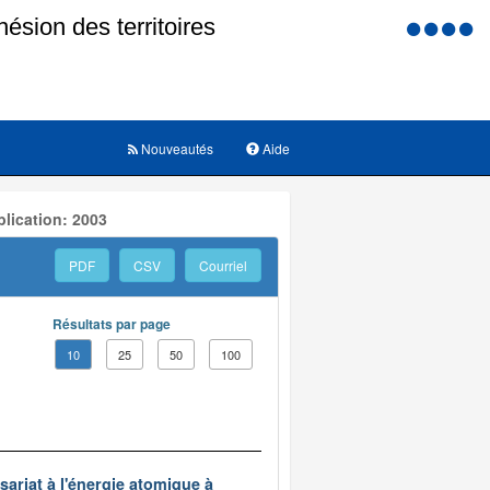
Menu
d'accessi
Nouveautés
Aide
lication: 2003
PDF
CSV
Courriel
Résultats par page
10
25
50
100
ariat à l'énergie atomique à