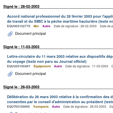
Signé le : 28-02-2003
Accord national professionnel du 28 février 2003 pour l'appl
de travail et du SMIC à la pêche maritime hauturière (texte no
EQUH0310277X
Mer
Autre
Date de signature : 28-02-2003
Date de p
Document principal
Signé le : 11-03-2003
Lettre-circulaire du 11 mars 2003 relative aux dispositifs d
du voyage (texte non paru au Journal officiel)
EQUU0310046Y
Équipement
Autre
Date de signature : 11-03-2003
D
Document principal
Signé le : 26-03-2003
Délibération du 26 mars 2003 relative à la confirmation des
consenties par le conseil d'administration au président (text
EQUT0310069X
Transports
Autre
Date de signature : 26-03-2003
Da