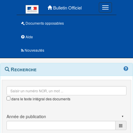
Menu principal
Bulletin Officiel
Toggle navigatio
Documents opposables
Aide
Nouveautés
Navigation
Menu
Recherche
contextuel
et
outils
annexes
dans le texte intégral des documents