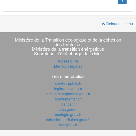
1
Retour au menu
Navigation
transverse
Ministère de la Transition écologique et de la cohésion
des territoires
Ministère de la transition énérgétique
Secrétariat d'état chargé de la Mer
Accessibilité
Mentions légales
Les sites publics
service-public.fr
legifrance.gouv.fr
circulaire.legifrance.gouv.fr
gouvernement.fr
france.fr
data.gouv.fr
ecologie.gouv.fr
cohesion-territoires.gouv.fr
mer.gouv.fr