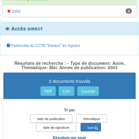
2003
2
Accès direct
Fascicules du CCTG "travaux" en vigueur
Résultats de recherche : - Type de document: Autre,
Thématique: Mer, Année de publication: 2003
2 documents trouvés
PDF
CSV
Courriel
Tri par
date de publication
thématique
date de signature
type
Résultats par page