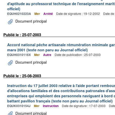
d'aptitude au professorat technique de l'enseignement marit
officiel)
EQUH0210223A
Mer
Arrêté
Date de signature : 19-12-2002
Date de 
Document principal
Publié le : 25-07-2003
Accord national pêche artisanale rémunération minimale ga
mars 2001 (texte non paru au Journal officiel)
EQUH0310116X
Mer
Autre
Date de publication : 25-07-2003
Document principal
Publié le : 25-08-2003
Instruction du 17 juillet 2003 relative à l'aide portant remb
d'allocations familiales et des contributions patronales d'
entreprises qui emploient des personnels naviguant à bord
battant pavillon français (texte non paru au Journal officiel)
EQUK0310154J
Mer
Instruction
Date de signature : 17-07-2003
Date
Document principal