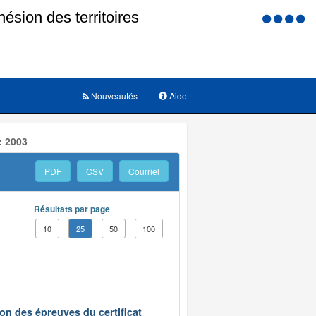
Menu
d'accessi
Nouveautés
Aide
: 2003
PDF
CSV
Courriel
Résultats par page
10
25
50
100
on des épreuves du certificat