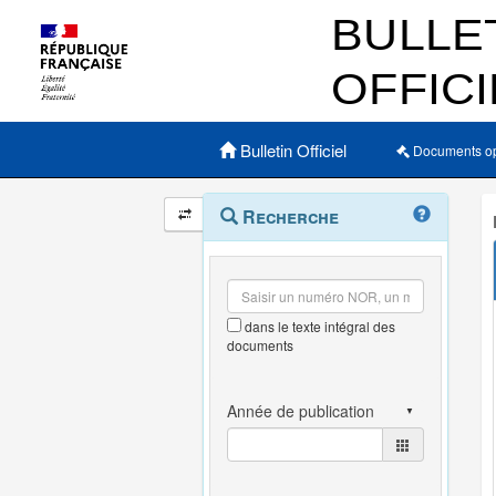
Menu principal
Bulletin Officiel
Documents o
Navigation
Menu
Recherche
contextuel
et
outils
annexes
dans le texte intégral des
documents