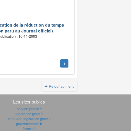
ication de la réduction du temps
n paru au Journal officiel)
ublication : 10-11-2003
1
Retour au menu
Les sites publics
service-public.fr
legifrance.gouv.fr
circulaire.legifrance.gouv.fr
gouvernement.fr
france.fr