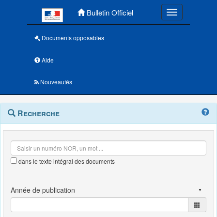
Menu principal
Bulletin Officiel
Toggle navigatio
Documents opposables
Aide
Nouveautés
Navigation
Menu
Recherche
contextuel
et
outils
annexes
dans le texte intégral des documents