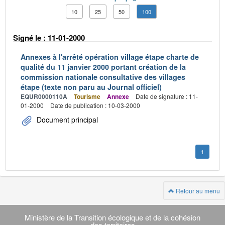
10
25
50
100
Signé le : 11-01-2000
Annexes à l'arrêté opération village étape charte de
qualité du 11 janvier 2000 portant création de la
commission nationale consultative des villages
étape (texte non paru au Journal officiel)
EQUR0000110A
Tourisme
Annexe
Date de signature : 11-
01-2000
Date de publication : 10-03-2000
Document principal
1
Retour au menu
Navigation
transverse
Ministère de la Transition écologique et de la cohésion
des territoires