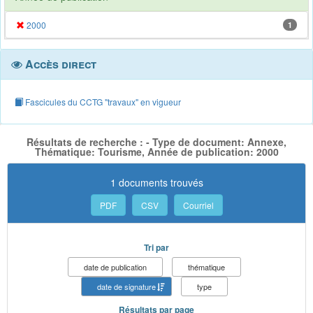
2000
1
Accès direct
Fascicules du CCTG "travaux" en vigueur
Résultats de recherche : - Type de document: Annexe,
Thématique: Tourisme, Année de publication: 2000
1 documents trouvés
PDF
CSV
Courriel
Tri par
date de publication
thématique
date de signature
type
Résultats par page