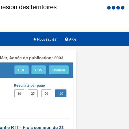
Menu
d'accessi
Nouveautés
Aide
 Mer, Année de publication: 2003
PDF
CSV
Courriel
Résultats par page
10
25
50
100
rantie RTT - Frais commun du 28