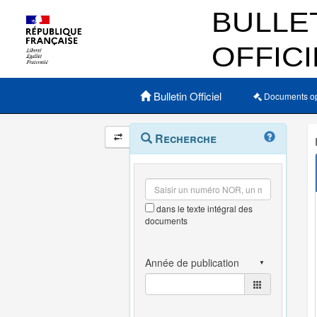
Menu principal
Bulletin Officiel
Documents o
Navigation
Menu
Recherche
contextuel
et
outils
annexes
dans le texte intégral des
documents