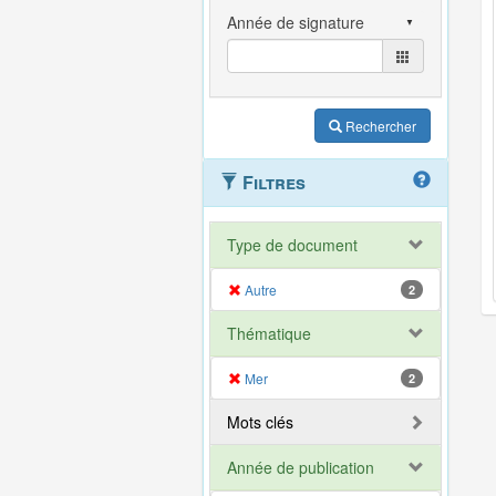
Rechercher
Filtres
Type de document
Autre
2
Thématique
Mer
2
Mots clés
Année de publication