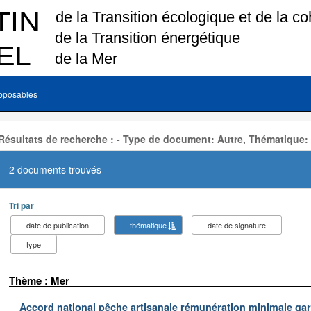
pposables
Résultats de recherche : - Type de document: Autre, Thématique:
2 documents trouvés
Tri par
date de publication
thématique
date de signature
type
Thème : Mer
Accord national pêche artisanale rémunération minimale ga