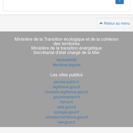
1
Retour au menu
Navigation
transverse
Ministère de la Transition écologique et de la cohésion
des territoires
Ministère de la transition énérgétique
Secrétariat d'état chargé de la Mer
Accessibilité
Mentions légales
Les sites publics
service-public.fr
legifrance.gouv.fr
circulaire.legifrance.gouv.fr
gouvernement.fr
france.fr
data.gouv.fr
ecologie.gouv.fr
cohesion-territoires.gouv.fr
mer.gouv.fr