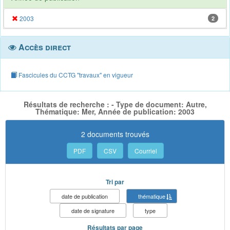
2003
2
Accès direct
Fascicules du CCTG "travaux" en vigueur
Résultats de recherche : - Type de document: Autre,
Thématique: Mer, Année de publication: 2003
2 documents trouvés
PDF
CSV
Courriel
Tri par
date de publication
thématique
date de signature
type
Résultats par page