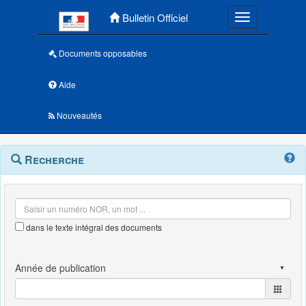
Menu principal
Bulletin Officiel
Toggle navigatio
Documents opposables
Aide
Nouveautés
Navigation
Menu
Recherche
contextuel
et
outils
annexes
dans le texte intégral des documents