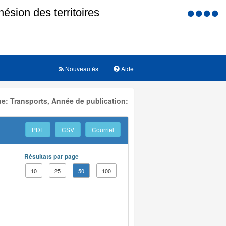
Menu
d'accessi
Nouveautés
Aide
e: Transports, Année de publication:
PDF
CSV
Courriel
Résultats par page
10
25
50
100