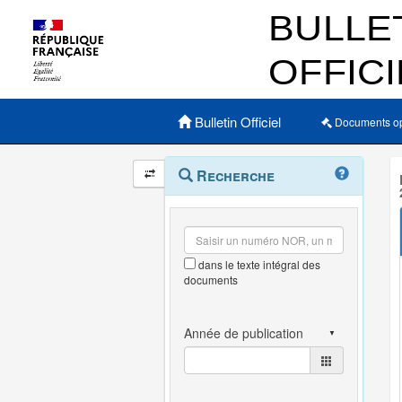
Menu principal
Bulletin Officiel
Documents o
Navigation
Menu
Recherche
contextuel
et
outils
annexes
dans le texte intégral des
documents