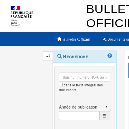
Menu principal
Bulletin Officiel
Documents o
Navigation
Menu
Recherche
contextuel
et
outils
annexes
dans le texte intégral des
documents