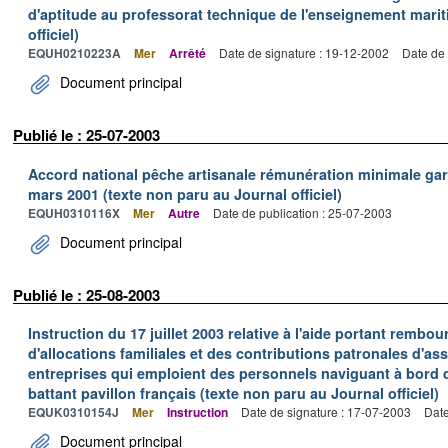
d'aptitude au professorat technique de l'enseignement marit
officiel)
EQUH0210223A
Mer
Arrêté
Date de signature : 19-12-2002
Date de 
Document principal
Publié le : 25-07-2003
Accord national pêche artisanale rémunération minimale ga
mars 2001 (texte non paru au Journal officiel)
EQUH0310116X
Mer
Autre
Date de publication : 25-07-2003
Document principal
Publié le : 25-08-2003
Instruction du 17 juillet 2003 relative à l'aide portant remb
d'allocations familiales et des contributions patronales d'
entreprises qui emploient des personnels naviguant à bord
battant pavillon français (texte non paru au Journal officiel)
EQUK0310154J
Mer
Instruction
Date de signature : 17-07-2003
Date
Document principal