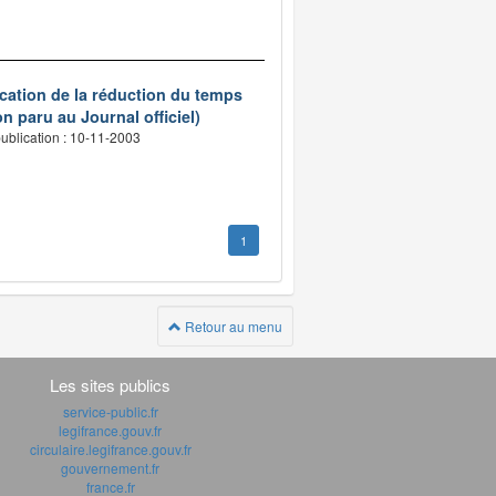
ication de la réduction du temps
n paru au Journal officiel)
ublication : 10-11-2003
1
Retour au menu
Les sites publics
service-public.fr
legifrance.gouv.fr
circulaire.legifrance.gouv.fr
gouvernement.fr
france.fr