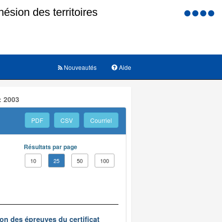
Menu
d'accessi
Nouveautés
Aide
: 2003
PDF
CSV
Courriel
Résultats par page
10
25
50
100
on des épreuves du certificat