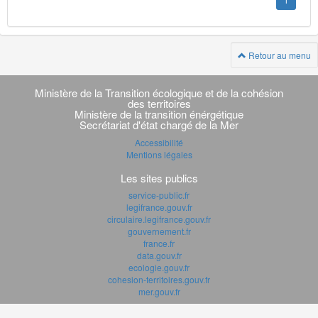
1
Retour au menu
Navigation
transverse
Ministère de la Transition écologique et de la cohésion
des territoires
Ministère de la transition énérgétique
Secrétariat d'état chargé de la Mer
Accessibilité
Mentions légales
Les sites publics
service-public.fr
legifrance.gouv.fr
circulaire.legifrance.gouv.fr
gouvernement.fr
france.fr
data.gouv.fr
ecologie.gouv.fr
cohesion-territoires.gouv.fr
mer.gouv.fr