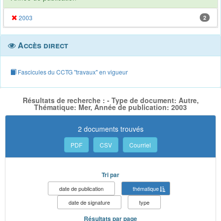
2003
2
Accès direct
Fascicules du CCTG "travaux" en vigueur
Résultats de recherche : - Type de document: Autre,
Thématique: Mer, Année de publication: 2003
2 documents trouvés
PDF
CSV
Courriel
Tri par
date de publication
thématique
date de signature
type
Résultats par page