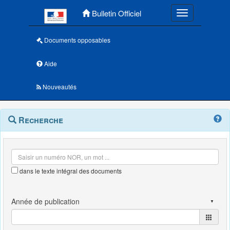
Menu principal
Bulletin Officiel
Toggle navigatio
Documents opposables
Aide
Nouveautés
Navigation
Menu
Recherche
contextuel
et
outils
annexes
dans le texte intégral des documents