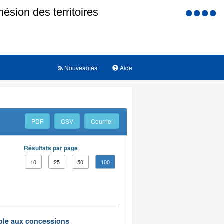
Menu
d'accessi
Nouveautés
Aide
PDF
CSV
Courriel
Résultats par page
10
25
50
100
ble aux concessions