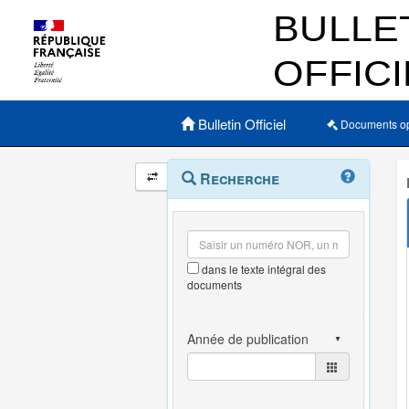
Menu principal
Bulletin Officiel
Documents o
Navigation
Menu
Recherche
contextuel
et
outils
annexes
dans le texte intégral des
documents