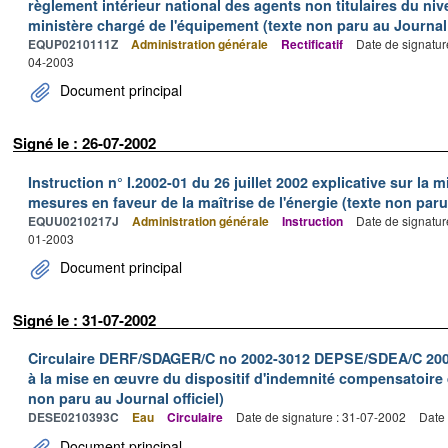
règlement intérieur national des agents non titulaires du niv
ministère chargé de l'équipement (texte non paru au Journal o
EQUP0210111Z
Administration générale
Rectificatif
Date de signatur
04-2003
Document principal
Signé le : 26-07-2002
Instruction n° I.2002-01 du 26 juillet 2002 explicative sur la
mesures en faveur de la maîtrise de l'énergie (texte non paru 
EQUU0210217J
Administration générale
Instruction
Date de signatur
01-2003
Document principal
Signé le : 31-07-2002
Circulaire DERF/SDAGER/C no 2002-3012 DEPSE/SDEA/C 2002-7
à la mise en œuvre du dispositif d'indemnité compensatoire 
non paru au Journal officiel)
DESE0210393C
Eau
Circulaire
Date de signature : 31-07-2002
Date 
Document principal