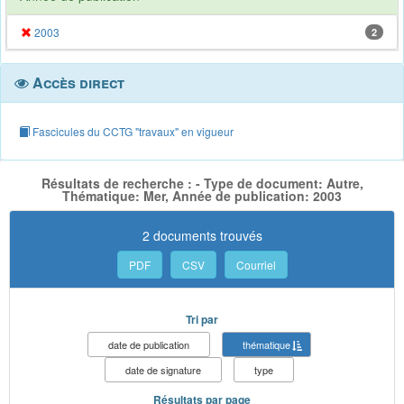
2003
2
Accès direct
Fascicules du CCTG "travaux" en vigueur
Résultats de recherche : - Type de document: Autre,
Thématique: Mer, Année de publication: 2003
2 documents trouvés
PDF
CSV
Courriel
Tri par
date de publication
thématique
date de signature
type
Résultats par page