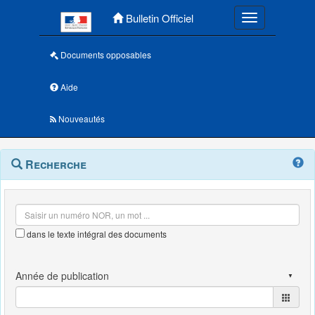
Menu principal
Bulletin Officiel
Toggle navigatio
Documents opposables
Aide
Nouveautés
Navigation
Menu
Recherche
contextuel
et
outils
annexes
dans le texte intégral des documents