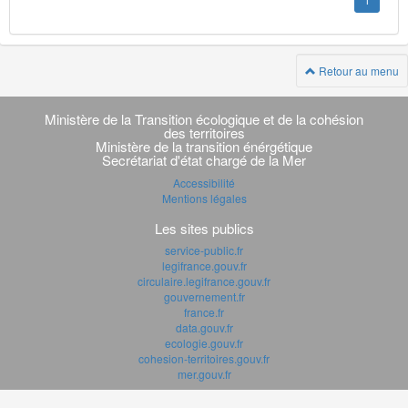
1
Retour au menu
Navigation
transverse
Ministère de la Transition écologique et de la cohésion
des territoires
Ministère de la transition énérgétique
Secrétariat d'état chargé de la Mer
Accessibilité
Mentions légales
Les sites publics
service-public.fr
legifrance.gouv.fr
circulaire.legifrance.gouv.fr
gouvernement.fr
france.fr
data.gouv.fr
ecologie.gouv.fr
cohesion-territoires.gouv.fr
mer.gouv.fr