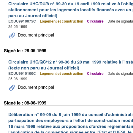
Circulaire UHC/DU/8 n° 99-30 du 19 avril 1999 relative à l'obli
stationnement pour les logements locatifs financés avec un pr
paru au Journal officiel)
EQUU9910075C
Logement et construction
Circulaire
Date de signatu
25-05-1999
Document principal
Signé le : 28-05-1999
Circulaire UHC/QC/12 n° 99-36 du 28 mai 1999 relative à l'ins
(texte non paru au Journal officiel)
EQUU9910100C
Logement et construction
Circulaire
Date de signatu
25-06-1999
Document principal
Signé le : 08-06-1999
Délibération n° 99-09 du 8 juin 1999 du conseil d'administrat
participation des employeurs à l'effort de construction modif
16 mars 1999 relative aux propositions d'ordres réglementai
l'application de la convention signée entre l'Etat et l'UESL l