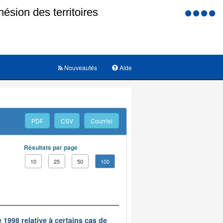
Menu
d'accessi
Nouveautés
Aide
PDF
CSV
Courriel
Résultats par page
10
25
50
100
 1998 relative à certains cas de