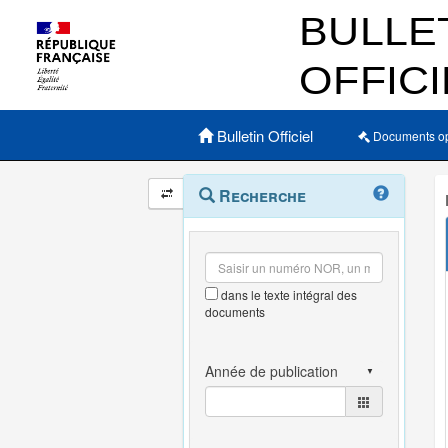
Menu principal
Bulletin Officiel
Documents o
Navigation
Menu
Recherche
contextuel
et
outils
annexes
dans le texte intégral des
documents