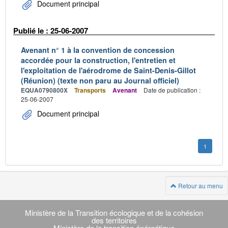
Document principal
Publié le : 25-06-2007
Avenant n° 1 à la convention de concession
accordée pour la construction, l'entretien et
l'exploitation de l'aérodrome de Saint-Denis-Gillot
(Réunion) (texte non paru au Journal officiel)
EQUA0790800X
Transports
Avenant
Date de publication :
25-06-2007
Document principal
1
Retour au menu
Navigation
transverse
Ministère de la Transition écologique et de la cohésion
des territoires
Ministère de la transition énérgétique