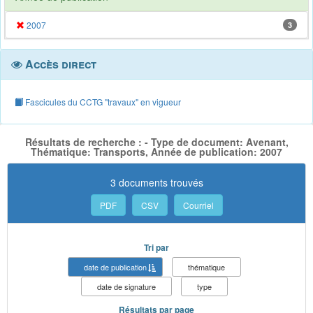
2007
3
Accès direct
Fascicules du CCTG "travaux" en vigueur
Résultats de recherche : - Type de document: Avenant,
Thématique: Transports, Année de publication: 2007
3 documents trouvés
PDF
CSV
Courriel
Tri par
date de publication
thématique
date de signature
type
Résultats par page