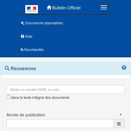
Menu principal
Bulletin Officiel
Toggle navigatio
Documents opposables
Aide
Nouveautés
Navigation
Menu
Recherche
contextuel
et
outils
annexes
dans le texte intégral des documents