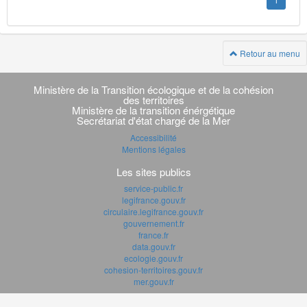
1
Retour au menu
Navigation
transverse
Ministère de la Transition écologique et de la cohésion
des territoires
Ministère de la transition énérgétique
Secrétariat d'état chargé de la Mer
Accessibilité
Mentions légales
Les sites publics
service-public.fr
legifrance.gouv.fr
circulaire.legifrance.gouv.fr
gouvernement.fr
france.fr
data.gouv.fr
ecologie.gouv.fr
cohesion-territoires.gouv.fr
mer.gouv.fr