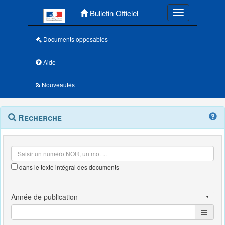
Menu principal
Bulletin Officiel
Toggle navigatio
Documents opposables
Aide
Nouveautés
Navigation
Menu
Recherche
contextuel
et
outils
annexes
dans le texte intégral des documents