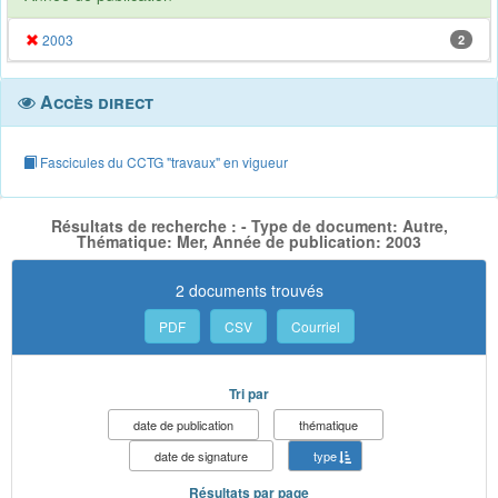
2003
2
Accès direct
Fascicules du CCTG "travaux" en vigueur
Résultats de recherche : - Type de document: Autre,
Thématique: Mer, Année de publication: 2003
2 documents trouvés
PDF
CSV
Courriel
Tri par
date de publication
thématique
date de signature
type
Résultats par page