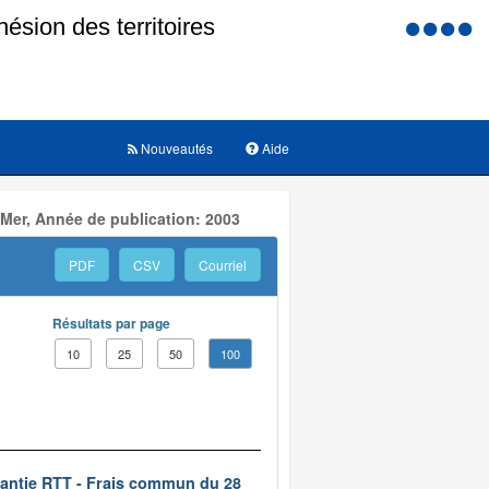
Menu
d'accessi
Nouveautés
Aide
 Mer, Année de publication: 2003
PDF
CSV
Courriel
Résultats par page
10
25
50
100
rantie RTT - Frais commun du 28