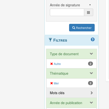
Rechercher
Filtres
Type de document
Autre
2
Thématique
Mer
2
Mots clés
Année de publication