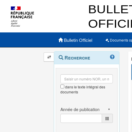
Menu principal
Bulletin Officiel
Documents o
Navigation
Menu
Recherche
contextuel
et
outils
annexes
dans le texte intégral des
documents