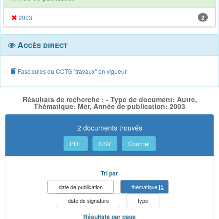
2003
2
Accès direct
Fascicules du CCTG "travaux" en vigueur
Résultats de recherche : - Type de document: Autre,
Thématique: Mer, Année de publication: 2003
2 documents trouvés
PDF
CSV
Courriel
Tri par
date de publication
thématique
date de signature
type
Résultats par page