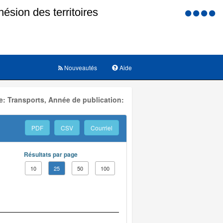
Menu
d'accessi
Nouveautés
Aide
: Transports, Année de publication:
PDF
CSV
Courriel
Résultats par page
10
25
50
100