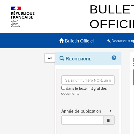
Menu principal
Bulletin Officiel
Documents o
Navigation
Menu
Recherche
contextuel
et
outils
annexes
dans le texte intégral des
documents