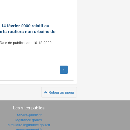
14 février 2000 relatif au
rts routiers non urbains de
Date de publication : 10-12-2000
1
Retour au menu
Les sites publics
service-public.fr
legifrance.gouv.fr
circulaire.legifrance.gouv.fr
gouvernement.fr