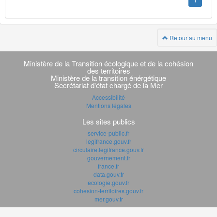
1
Retour au menu
Navigation
transverse
Ministère de la Transition écologique et de la cohésion
des territoires
Ministère de la transition énérgétique
Secrétariat d'état chargé de la Mer
Accessibilité
Mentions légales
Les sites publics
service-public.fr
legifrance.gouv.fr
circulaire.legifrance.gouv.fr
gouvernement.fr
france.fr
data.gouv.fr
ecologie.gouv.fr
cohesion-territoires.gouv.fr
mer.gouv.fr