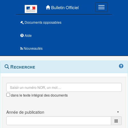
Menu principal
Bulletin Officiel
Toggle navigatio
Documents opposables
Aide
Nouveautés
Navigation
Menu
Recherche
contextuel
et
outils
annexes
dans le texte intégral des documents