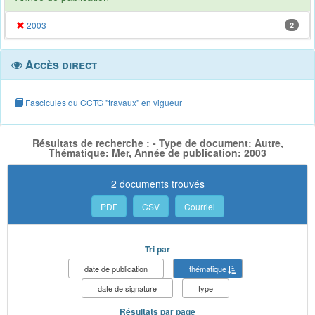
2003
2
Accès direct
Fascicules du CCTG "travaux" en vigueur
Résultats de recherche : - Type de document: Autre,
Thématique: Mer, Année de publication: 2003
2 documents trouvés
PDF
CSV
Courriel
Tri par
date de publication
thématique
date de signature
type
Résultats par page