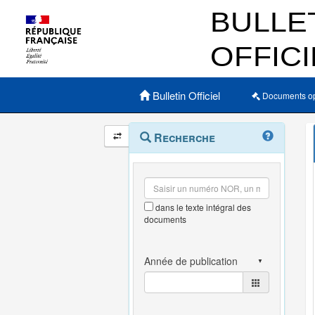
Menu principal
Bulletin Officiel
Documents o
Navigation
Menu
Recherche
contextuel
et
outils
annexes
dans le texte intégral des
documents